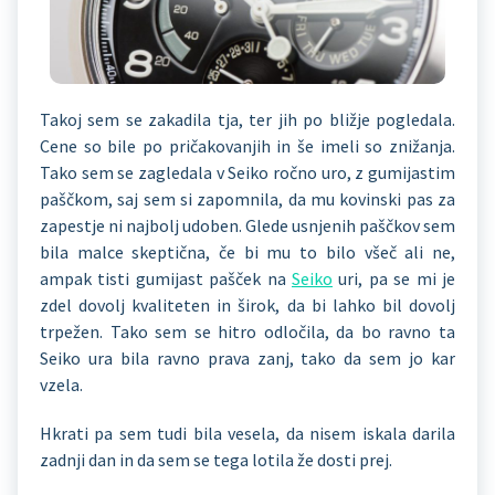
Takoj sem se zakadila tja, ter jih po bližje pogledala.
Cene so bile po pričakovanjih in še imeli so znižanja.
Tako sem se zagledala v Seiko ročno uro, z gumijastim
paščkom, saj sem si zapomnila, da mu kovinski pas za
zapestje ni najbolj udoben. Glede usnjenih paščkov sem
bila malce skeptična, če bi mu to bilo všeč ali ne,
ampak tisti gumijast pašček na
Seiko
uri, pa se mi je
zdel dovolj kvaliteten in širok, da bi lahko bil dovolj
trpežen. Tako sem se hitro odločila, da bo ravno ta
Seiko ura bila ravno prava zanj, tako da sem jo kar
vzela.
Hkrati pa sem tudi bila vesela, da nisem iskala darila
zadnji dan in da sem se tega lotila že dosti prej.