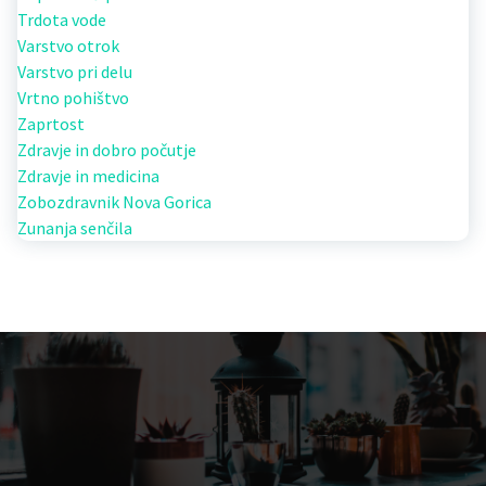
Trdota vode
Varstvo otrok
Varstvo pri delu
Vrtno pohištvo
Zaprtost
Zdravje in dobro počutje
Zdravje in medicina
Zobozdravnik Nova Gorica
Zunanja senčila