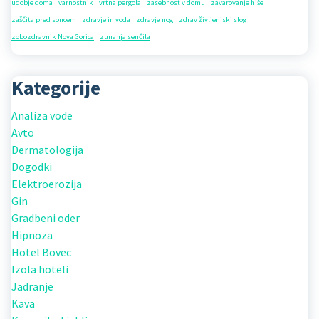
udobje doma
varnostnik
vrtna pergola
zasebnost v domu
zavarovanje hiše
zaščita pred soncem
zdravje in voda
zdravje nog
zdrav življenjski slog
zobozdravnik Nova Gorica
zunanja senčila
Kategorije
Analiza vode
Avto
Dermatologija
Dogodki
Elektroerozija
Gin
Gradbeni oder
Hipnoza
Hotel Bovec
Izola hoteli
Jadranje
Kava