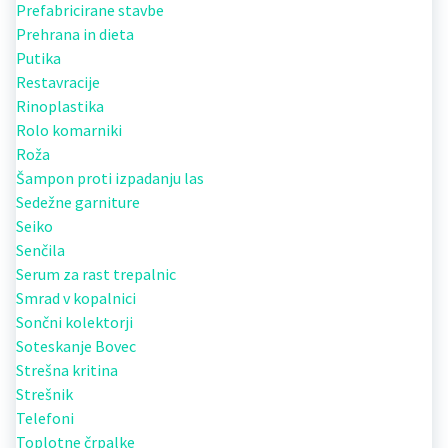
Prefabricirane stavbe
Prehrana in dieta
Putika
Restavracije
Rinoplastika
Rolo komarniki
Roža
Šampon proti izpadanju las
Sedežne garniture
Seiko
Senčila
Serum za rast trepalnic
Smrad v kopalnici
Sončni kolektorji
Soteskanje Bovec
Strešna kritina
Strešnik
Telefoni
Toplotne črpalke