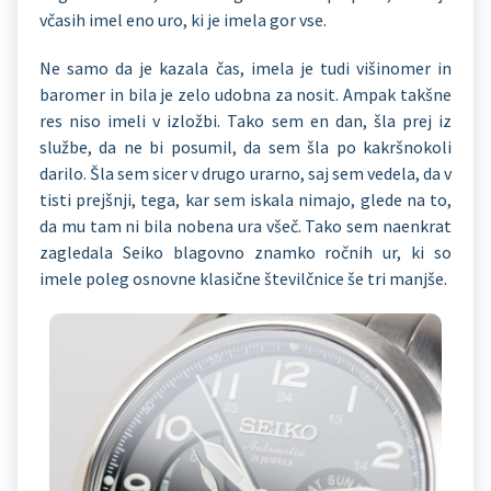
včasih imel eno uro, ki je imela gor vse.
Ne samo da je kazala čas, imela je tudi višinomer in
baromer in bila je zelo udobna za nosit. Ampak takšne
res niso imeli v izložbi. Tako sem en dan, šla prej iz
službe, da ne bi posumil, da sem šla po kakršnokoli
darilo. Šla sem sicer v drugo urarno, saj sem vedela, da v
tisti prejšnji, tega, kar sem iskala nimajo, glede na to,
da mu tam ni bila nobena ura všeč. Tako sem naenkrat
zagledala Seiko blagovno znamko ročnih ur, ki so
imele poleg osnovne klasične številčnice še tri manjše.