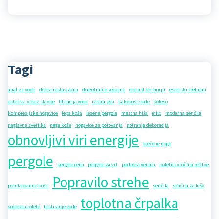
Tagi
analiza vode
dobra restavracija
dolgotrajno sedenje
dopust ob morju
estetski tretmaji
estetski videz stavbe
filtracija vode
izbira jedi
kakovost vode
koleso
kompresijske nogavice
lepa koža
lesene pergole
mestna hiša
milo
moderna senčila
naglavna svetilka
nega kože
nogavice za potovanja
notranja dekoracija
obnovljivi viri energije
otečene noge
pergole
pergole cena
pergole za vrt
podpora venam
poletna vročina rešitve
Popravilo strehe
pomlajevanje kože
senčila
senčila za hišo
toplotna črpalka
sodobna rolete
testiranje vode