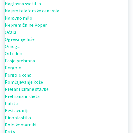
Naglavna svetilka
Najem telefonske centrale
Naravno milo
Nepremičnine Koper
Očala
Ogrevanje hiše
Omega
Ortodont
Pasja prehrana
Pergole
Pergole cena
Pomlajevanje kože
Prefabricirane stavbe
Prehrana in dieta
Putika
Restavracije
Rinoplastika
Rolo komarniki
Roža