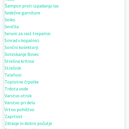
Šampon proti izpadanju las
Sedežne garniture
Seiko
Senčila
Serum za rast trepalnic
Smrad v kopalnici
Sončni kolektorji
Soteskanje Bovec
Strešna kritina
Strešnik
Telefoni
Toplotne črpalke
Trdota vode
Varstvo otrok
Varstvo pri delu
Vrtno pohištvo
Zaprtost
Zdravje in dobro počutje