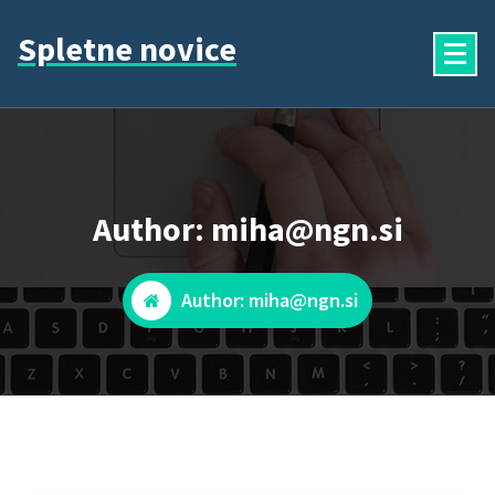
Skip
Spletne novice
to
content
Author: miha@ngn.si
Author: miha@ngn.si