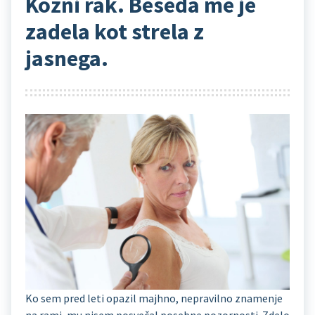
Kožni rak. Beseda me je
zadela kot strela z
jasnega.
Ko sem pred leti opazil majhno, nepravilno znamenje