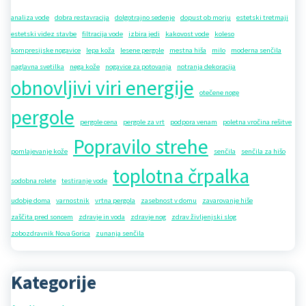
analiza vode
dobra restavracija
dolgotrajno sedenje
dopust ob morju
estetski tretmaji
estetski videz stavbe
filtracija vode
izbira jedi
kakovost vode
koleso
kompresijske nogavice
lepa koža
lesene pergole
mestna hiša
milo
moderna senčila
naglavna svetilka
nega kože
nogavice za potovanja
notranja dekoracija
obnovljivi viri energije
otečene noge
pergole
pergole cena
pergole za vrt
podpora venam
poletna vročina rešitve
Popravilo strehe
pomlajevanje kože
senčila
senčila za hišo
toplotna črpalka
sodobna rolete
testiranje vode
udobje doma
varnostnik
vrtna pergola
zasebnost v domu
zavarovanje hiše
zaščita pred soncem
zdravje in voda
zdravje nog
zdrav življenjski slog
zobozdravnik Nova Gorica
zunanja senčila
Kategorije