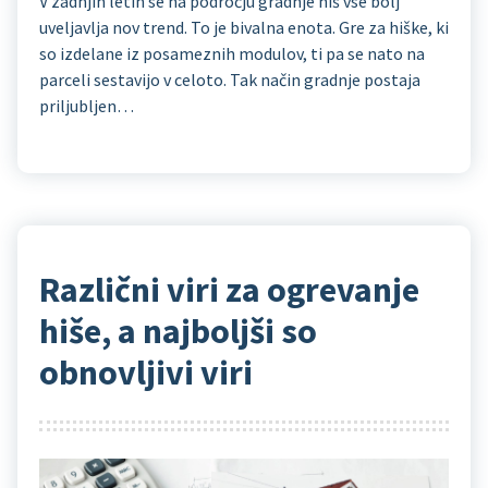
V zadnjih letih se na področju gradnje hiš vse bolj
uveljavlja nov trend. To je bivalna enota. Gre za hiške, ki
so izdelane iz posameznih modulov, ti pa se nato na
parceli sestavijo v celoto. Tak način gradnje postaja
priljubljen…
Različni viri za ogrevanje
hiše, a najboljši so
obnovljivi viri