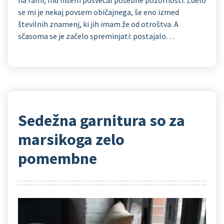
na rami, mu nisem posvečal posebne pozornosti. Zdelo
se mi je nekaj povsem običajnega, še eno izmed
številnih znamenj, ki jih imam že od otroštva. A
sčasoma se je začelo spreminjati: postajalo…
Sedežna garnitura so za
marsikoga zelo
pomembne