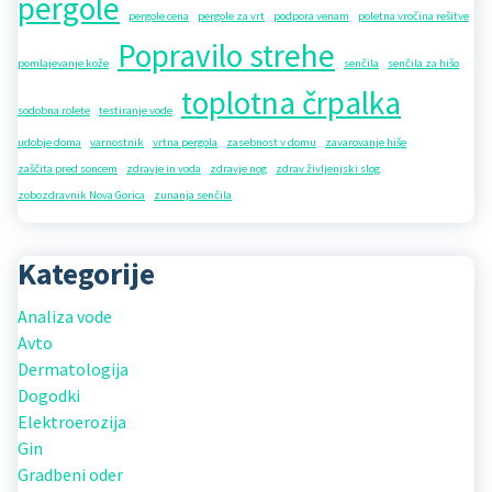
pergole
pergole cena
pergole za vrt
podpora venam
poletna vročina rešitve
Popravilo strehe
pomlajevanje kože
senčila
senčila za hišo
toplotna črpalka
sodobna rolete
testiranje vode
udobje doma
varnostnik
vrtna pergola
zasebnost v domu
zavarovanje hiše
zaščita pred soncem
zdravje in voda
zdravje nog
zdrav življenjski slog
zobozdravnik Nova Gorica
zunanja senčila
Kategorije
Analiza vode
Avto
Dermatologija
Dogodki
Elektroerozija
Gin
Gradbeni oder