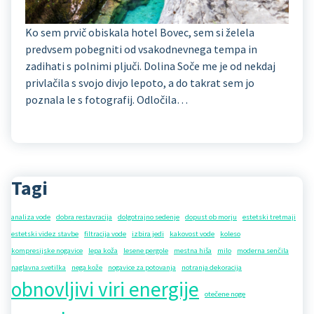
Ko sem prvič obiskala hotel Bovec, sem si želela
predvsem pobegniti od vsakodnevnega tempa in
zadihati s polnimi pljuči. Dolina Soče me je od nekdaj
privlačila s svojo divjo lepoto, a do takrat sem jo
poznala le s fotografij. Odločila…
Tagi
analiza vode
dobra restavracija
dolgotrajno sedenje
dopust ob morju
estetski tretmaji
estetski videz stavbe
filtracija vode
izbira jedi
kakovost vode
koleso
kompresijske nogavice
lepa koža
lesene pergole
mestna hiša
milo
moderna senčila
naglavna svetilka
nega kože
nogavice za potovanja
notranja dekoracija
obnovljivi viri energije
otečene noge