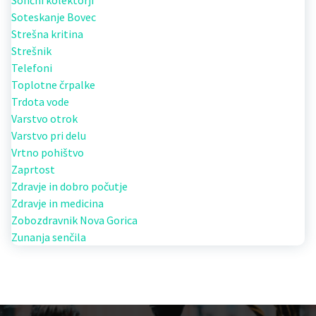
Sončni kolektorji
Soteskanje Bovec
Strešna kritina
Strešnik
Telefoni
Toplotne črpalke
Trdota vode
Varstvo otrok
Varstvo pri delu
Vrtno pohištvo
Zaprtost
Zdravje in dobro počutje
Zdravje in medicina
Zobozdravnik Nova Gorica
Zunanja senčila