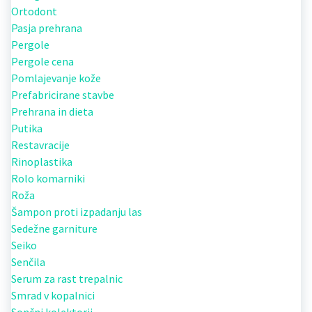
Ortodont
Pasja prehrana
Pergole
Pergole cena
Pomlajevanje kože
Prefabricirane stavbe
Prehrana in dieta
Putika
Restavracije
Rinoplastika
Rolo komarniki
Roža
Šampon proti izpadanju las
Sedežne garniture
Seiko
Senčila
Serum za rast trepalnic
Smrad v kopalnici