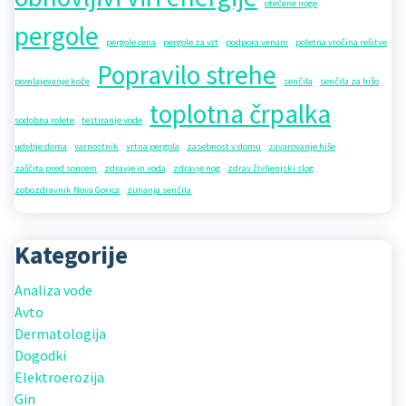
otečene noge
pergole
pergole cena
pergole za vrt
podpora venam
poletna vročina rešitve
Popravilo strehe
pomlajevanje kože
senčila
senčila za hišo
toplotna črpalka
sodobna rolete
testiranje vode
udobje doma
varnostnik
vrtna pergola
zasebnost v domu
zavarovanje hiše
zaščita pred soncem
zdravje in voda
zdravje nog
zdrav življenjski slog
zobozdravnik Nova Gorica
zunanja senčila
Kategorije
Analiza vode
Avto
Dermatologija
Dogodki
Elektroerozija
Gin