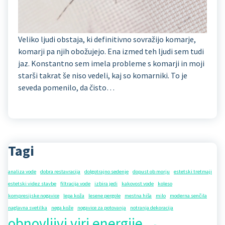
Veliko ljudi obstaja, ki definitivno sovražijo komarje,
komarji pa njih obožujejo. Ena izmed teh ljudi sem tudi
jaz. Konstantno sem imela probleme s komarji in moji
starši takrat še niso vedeli, kaj so komarniki. To je
seveda pomenilo, da čisto…
Tagi
analiza vode
dobra restavracija
dolgotrajno sedenje
dopust ob morju
estetski tretmaji
estetski videz stavbe
filtracija vode
izbira jedi
kakovost vode
koleso
kompresijske nogavice
lepa koža
lesene pergole
mestna hiša
milo
moderna senčila
naglavna svetilka
nega kože
nogavice za potovanja
notranja dekoracija
obnovljivi viri energije