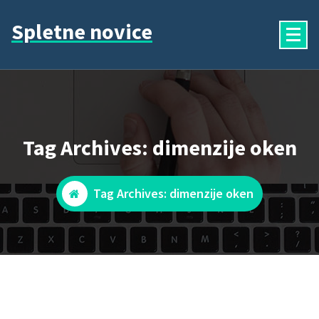
Skip
Spletne novice
to
content
Tag Archives: dimenzije oken
Tag Archives: dimenzije oken