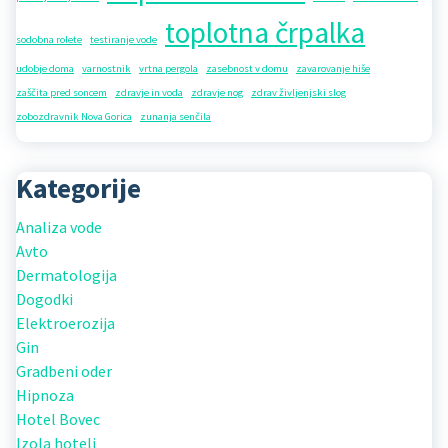
toplotna črpalka
sodobna rolete
testiranje vode
udobje doma
varnostnik
vrtna pergola
zasebnost v domu
zavarovanje hiše
zaščita pred soncem
zdravje in voda
zdravje nog
zdrav življenjski slog
zobozdravnik Nova Gorica
zunanja senčila
Kategorije
Analiza vode
Avto
Dermatologija
Dogodki
Elektroerozija
Gin
Gradbeni oder
Hipnoza
Hotel Bovec
Izola hoteli