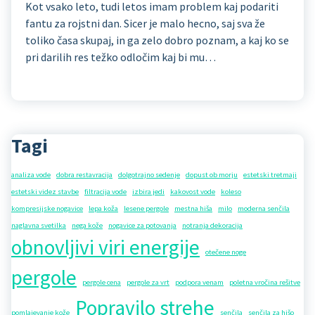
Kot vsako leto, tudi letos imam problem kaj podariti
fantu za rojstni dan. Sicer je malo hecno, saj sva že
toliko časa skupaj, in ga zelo dobro poznam, a kaj ko se
pri darilih res težko odločim kaj bi mu…
Tagi
analiza vode
dobra restavracija
dolgotrajno sedenje
dopust ob morju
estetski tretmaji
estetski videz stavbe
filtracija vode
izbira jedi
kakovost vode
koleso
kompresijske nogavice
lepa koža
lesene pergole
mestna hiša
milo
moderna senčila
naglavna svetilka
nega kože
nogavice za potovanja
notranja dekoracija
obnovljivi viri energije
otečene noge
pergole
pergole cena
pergole za vrt
podpora venam
poletna vročina rešitve
Popravilo strehe
pomlajevanje kože
senčila
senčila za hišo