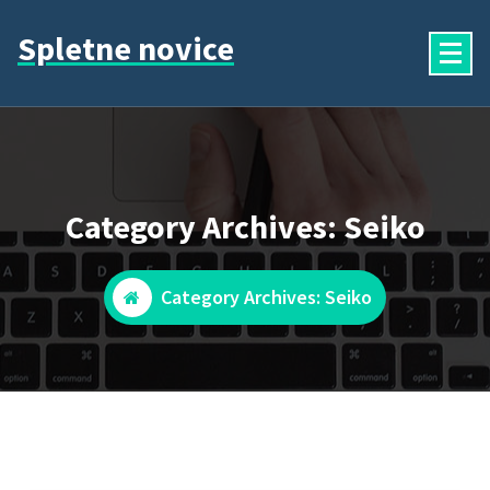
Skip
Spletne novice
to
content
Category Archives: Seiko
Category Archives: Seiko