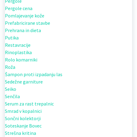
Pergole
Pergole cena
Pomlajevanje kože
Prefabricirane stavbe
Prehrana in dieta
Putika
Restavracije
Rinoplastika
Rolo komarniki
Roža
Šampon proti izpadanju las
Sedežne garniture
Seiko
Senčila
Serum za rast trepalnic
Smrad v kopalnici
Sončni kolektorji
Soteskanje Bovec
Strešna kritina