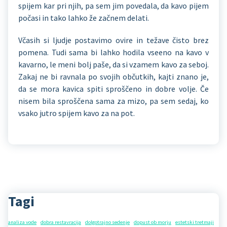
spijem kar pri njih, pa sem jim povedala, da kavo pijem
počasi in tako lahko že začnem delati.
Včasih si ljudje postavimo ovire in težave čisto brez
pomena. Tudi sama bi lahko hodila vseeno na kavo v
kavarno, le meni bolj paše, da si vzamem kavo za seboj.
Zakaj ne bi ravnala po svojih občutkih, kajti znano je,
da se mora kavica spiti sproščeno in dobre volje. Če
nisem bila sproščena sama za mizo, pa sem sedaj, ko
vsako jutro spijem kavo za na pot.
Tagi
analiza vode
dobra restavracija
dolgotrajno sedenje
dopust ob morju
estetski tretmaji