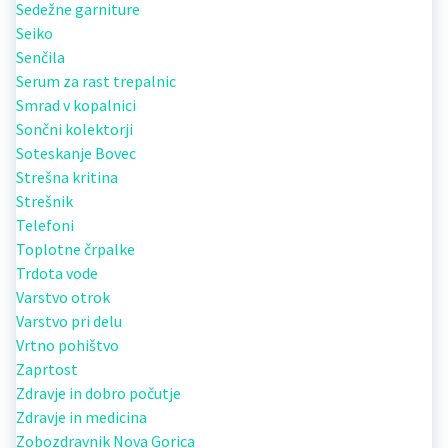
Sedežne garniture
Seiko
Senčila
Serum za rast trepalnic
Smrad v kopalnici
Sončni kolektorji
Soteskanje Bovec
Strešna kritina
Strešnik
Telefoni
Toplotne črpalke
Trdota vode
Varstvo otrok
Varstvo pri delu
Vrtno pohištvo
Zaprtost
Zdravje in dobro počutje
Zdravje in medicina
Zobozdravnik Nova Gorica