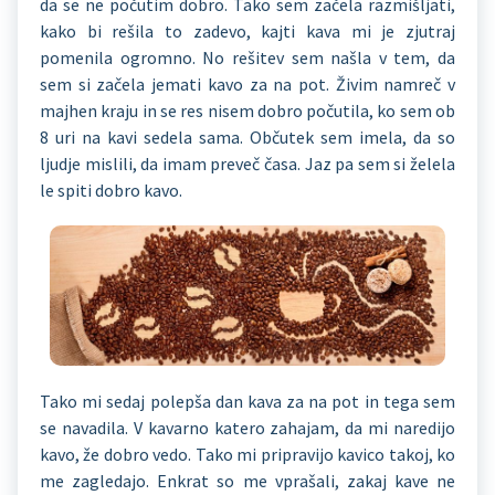
da se ne počutim dobro. Tako sem začela razmišljati,
kako bi rešila to zadevo, kajti kava mi je zjutraj
pomenila ogromno. No rešitev sem našla v tem, da
sem si začela jemati kavo za na pot. Živim namreč v
majhen kraju in se res nisem dobro počutila, ko sem ob
8 uri na kavi sedela sama. Občutek sem imela, da so
ljudje mislili, da imam preveč časa. Jaz pa sem si želela
le spiti dobro kavo.
Tako mi sedaj polepša dan kava za na pot in tega sem
se navadila. V kavarno katero zahajam, da mi naredijo
kavo, že dobro vedo. Tako mi pripravijo kavico takoj, ko
me zagledajo. Enkrat so me vprašali, zakaj kave ne