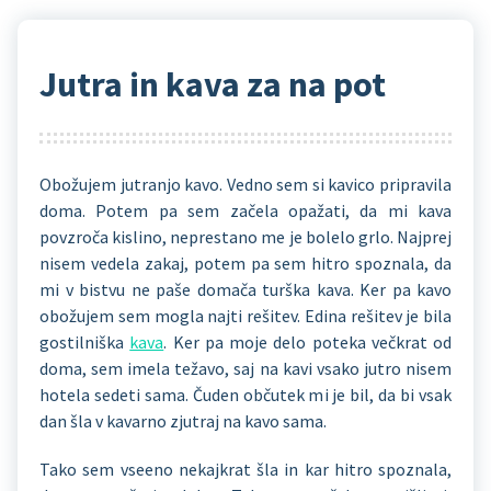
Jutra in kava za na pot
Obožujem jutranjo kavo. Vedno sem si kavico pripravila
doma. Potem pa sem začela opažati, da mi kava
povzroča kislino, neprestano me je bolelo grlo. Najprej
nisem vedela zakaj, potem pa sem hitro spoznala, da
mi v bistvu ne paše domača turška kava. Ker pa kavo
obožujem sem mogla najti rešitev. Edina rešitev je bila
gostilniška
kava
. Ker pa moje delo poteka večkrat od
doma, sem imela težavo, saj na kavi vsako jutro nisem
hotela sedeti sama. Čuden občutek mi je bil, da bi vsak
dan šla v kavarno zjutraj na kavo sama.
Tako sem vseeno nekajkrat šla in kar hitro spoznala,