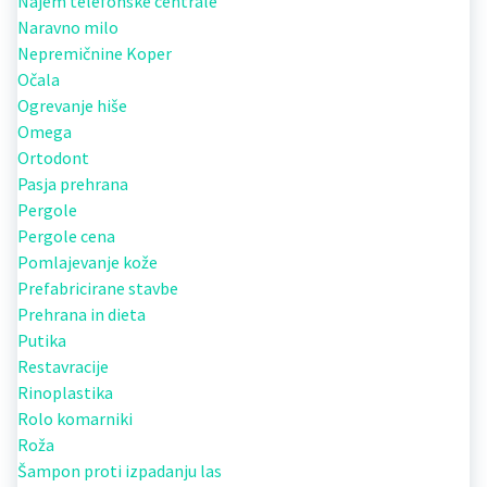
Najem telefonske centrale
Naravno milo
Nepremičnine Koper
Očala
Ogrevanje hiše
Omega
Ortodont
Pasja prehrana
Pergole
Pergole cena
Pomlajevanje kože
Prefabricirane stavbe
Prehrana in dieta
Putika
Restavracije
Rinoplastika
Rolo komarniki
Roža
Šampon proti izpadanju las