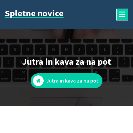
Skip
Spletne novice
to
content
Jutra in kava za na pot
Jutra in kava za na pot