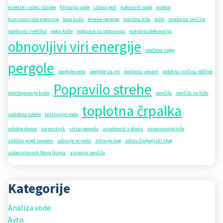
estetski videz stavbe
filtracija vode
izbira jedi
kakovost vode
koleso
kompresijske nogavice
lepa koža
lesene pergole
mestna hiša
milo
moderna senčila
naglavna svetilka
nega kože
nogavice za potovanja
notranja dekoracija
obnovljivi viri energije
otečene noge
pergole
pergole cena
pergole za vrt
podpora venam
poletna vročina rešitve
Popravilo strehe
pomlajevanje kože
senčila
senčila za hišo
toplotna črpalka
sodobna rolete
testiranje vode
udobje doma
varnostnik
vrtna pergola
zasebnost v domu
zavarovanje hiše
zaščita pred soncem
zdravje in voda
zdravje nog
zdrav življenjski slog
zobozdravnik Nova Gorica
zunanja senčila
Kategorije
Analiza vode
Avto