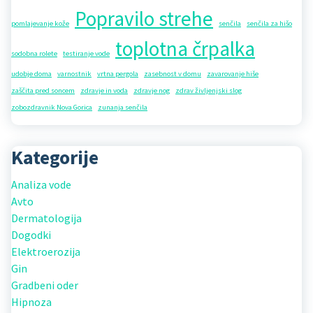
Popravilo strehe
pomlajevanje kože
senčila
senčila za hišo
toplotna črpalka
sodobna rolete
testiranje vode
udobje doma
varnostnik
vrtna pergola
zasebnost v domu
zavarovanje hiše
zaščita pred soncem
zdravje in voda
zdravje nog
zdrav življenjski slog
zobozdravnik Nova Gorica
zunanja senčila
Kategorije
Analiza vode
Avto
Dermatologija
Dogodki
Elektroerozija
Gin
Gradbeni oder
Hipnoza