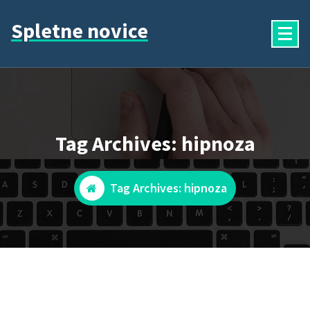
Skip
Spletne novice
to
content
Tag Archives: hipnoza
Tag Archives: hipnoza