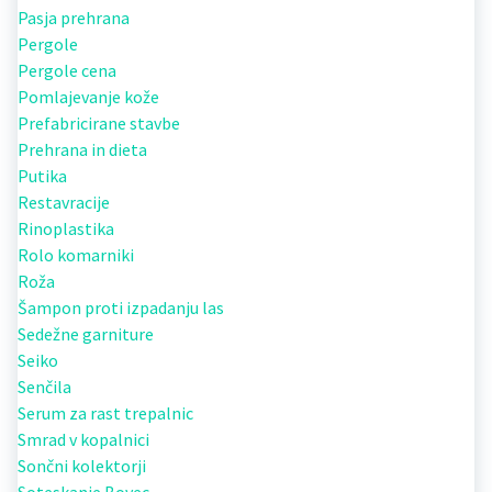
Pasja prehrana
Pergole
Pergole cena
Pomlajevanje kože
Prefabricirane stavbe
Prehrana in dieta
Putika
Restavracije
Rinoplastika
Rolo komarniki
Roža
Šampon proti izpadanju las
Sedežne garniture
Seiko
Senčila
Serum za rast trepalnic
Smrad v kopalnici
Sončni kolektorji