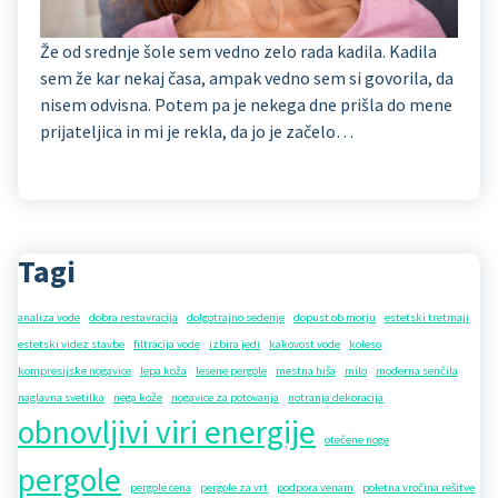
Že od srednje šole sem vedno zelo rada kadila. Kadila
sem že kar nekaj časa, ampak vedno sem si govorila, da
nisem odvisna. Potem pa je nekega dne prišla do mene
prijateljica in mi je rekla, da jo je začelo…
Tagi
analiza vode
dobra restavracija
dolgotrajno sedenje
dopust ob morju
estetski tretmaji
estetski videz stavbe
filtracija vode
izbira jedi
kakovost vode
koleso
kompresijske nogavice
lepa koža
lesene pergole
mestna hiša
milo
moderna senčila
naglavna svetilka
nega kože
nogavice za potovanja
notranja dekoracija
obnovljivi viri energije
otečene noge
pergole
pergole cena
pergole za vrt
podpora venam
poletna vročina rešitve