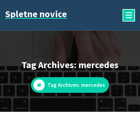
Skip
Spletne novice
to
content
Tag Archives: mercedes
Tag Archives: mercedes