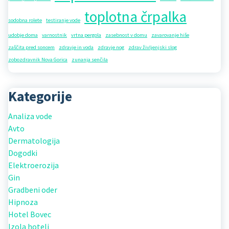
toplotna črpalka
sodobna rolete
testiranje vode
udobje doma
varnostnik
vrtna pergola
zasebnost v domu
zavarovanje hiše
zaščita pred soncem
zdravje in voda
zdravje nog
zdrav življenjski slog
zobozdravnik Nova Gorica
zunanja senčila
Kategorije
Analiza vode
Avto
Dermatologija
Dogodki
Elektroerozija
Gin
Gradbeni oder
Hipnoza
Hotel Bovec
Izola hoteli