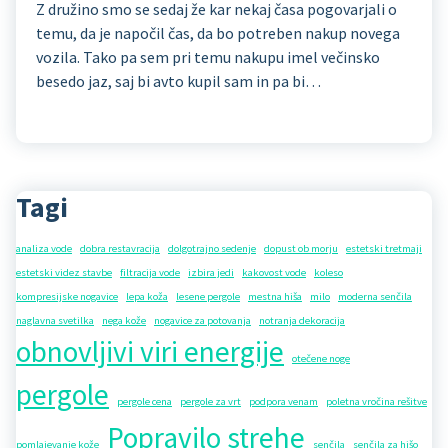
Z družino smo se sedaj že kar nekaj časa pogovarjali o
temu, da je napočil čas, da bo potreben nakup novega
vozila. Tako pa sem pri temu nakupu imel večinsko
besedo jaz, saj bi avto kupil sam in pa bi…
Tagi
analiza vode
dobra restavracija
dolgotrajno sedenje
dopust ob morju
estetski tretmaji
estetski videz stavbe
filtracija vode
izbira jedi
kakovost vode
koleso
kompresijske nogavice
lepa koža
lesene pergole
mestna hiša
milo
moderna senčila
naglavna svetilka
nega kože
nogavice za potovanja
notranja dekoracija
obnovljivi viri energije
otečene noge
pergole
pergole cena
pergole za vrt
podpora venam
poletna vročina rešitve
Popravilo strehe
pomlajevanje kože
senčila
senčila za hišo