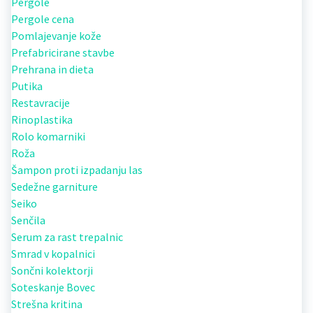
Pergole
Pergole cena
Pomlajevanje kože
Prefabricirane stavbe
Prehrana in dieta
Putika
Restavracije
Rinoplastika
Rolo komarniki
Roža
Šampon proti izpadanju las
Sedežne garniture
Seiko
Senčila
Serum za rast trepalnic
Smrad v kopalnici
Sončni kolektorji
Soteskanje Bovec
Strešna kritina