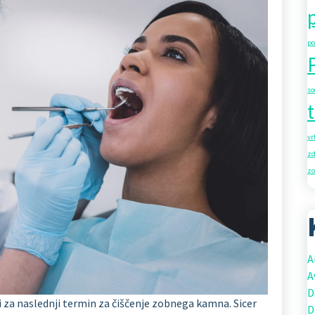
po
so
vr
zd
zo
A
A
D
i za naslednji termin za čiščenje zobnega kamna. Sicer
D