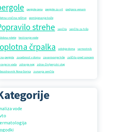
pergole
pergole cena
pergole za vrt
podpora venam
letna vročina rešitve
pomlajevanje kože
Popravilo strehe
senčila
senčila za hišo
dobna rolete
testiranje vode
toplotna črpalka
udobje doma
varnostnik
tna pergola
zasebnost v domu
zavarovanje hiše
zaščita pred soncem
ravje in voda
zdravje nog
zdrav življenjski slog
bozdravnik Nova Gorica
zunanja senčila
Kategorije
naliza vode
vto
ermatologija
ogodki