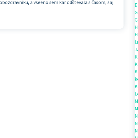
 zobozdravniku, a vseeno sem kar odštevala s časom, saj
E
G
G
H
H
I
J
K
K
K
k
K
L
M
M
N
N
N