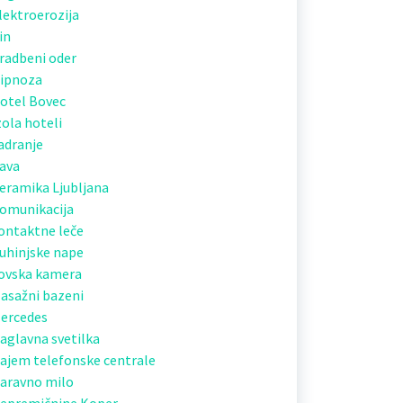
lektroerozija
in
radbeni oder
ipnoza
otel Bovec
zola hoteli
adranje
ava
eramika Ljubljana
omunikacija
ontaktne leče
uhinjske nape
ovska kamera
asažni bazeni
ercedes
aglavna svetilka
ajem telefonske centrale
aravno milo