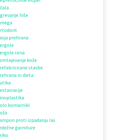
epremičnine Koper
čala
grevanje hiše
mega
rtodont
asja prehrana
ergole
ergole cena
omlajevanje kože
refabricirane stavbe
rehrana in dieta
utika
estavracije
inoplastika
olo komarniki
oža
ampon proti izpadanju las
edežne garniture
eiko