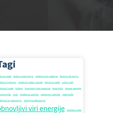
Tagi
aliza vode
dobra restavracija
dolgotrajno sedenje
dopust ob morju
tetski tretmaji
estetski videz stavbe
filtracija vode
izbira jedi
kovost vode
koleso
kompresijske nogavice
lepa koža
lesene pergole
stna hiša
milo
moderna senčila
naglavna svetilka
nega kože
gavice za potovanja
notranja dekoracija
bnovljivi viri energije
otečene noge