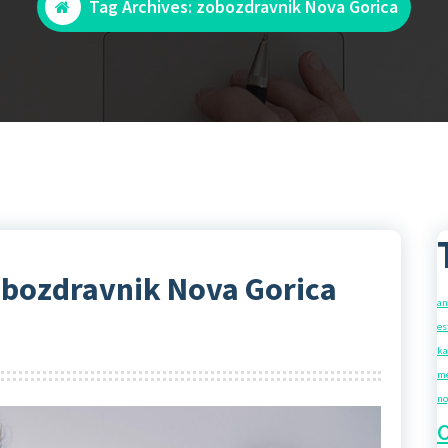
Tag Archives: zobozdravnik Nova Gorica
zobozdravnik Nova Gorica
an
es
ka
me
no
o