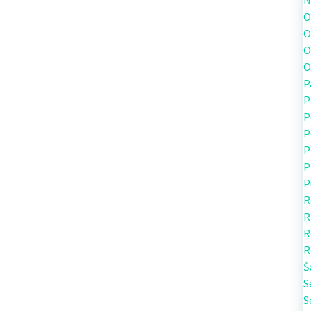
N
O
O
O
O
P
P
P
P
P
P
P
R
R
R
R
Š
S
S