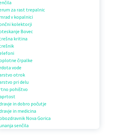
enčila
erum za rast trepalnic
mrad v kopalnici
ončni kolektorji
oteskanje Bovec
trešna kritina
trešnik
elefoni
oplotne črpalke
rdota vode
arstvo otrok
arstvo pri delu
rtno pohištvo
aprtost
dravje in dobro počutje
dravje in medicina
obozdravnik Nova Gorica
unanja senčila