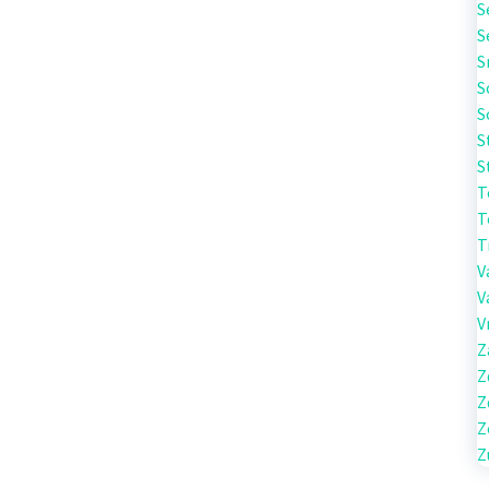
S
S
S
S
S
S
S
T
T
T
V
V
V
Z
Z
Z
Z
Z