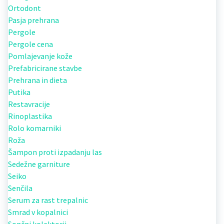
Ortodont
Pasja prehrana
Pergole
Pergole cena
Pomlajevanje kože
Prefabricirane stavbe
Prehrana in dieta
Putika
Restavracije
Rinoplastika
Rolo komarniki
Roža
Šampon proti izpadanju las
Sedežne garniture
Seiko
Senčila
Serum za rast trepalnic
Smrad v kopalnici