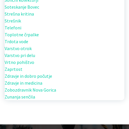
Sončni kolektorji
Soteskanje Bovec
Strešna kritina
Strešnik
Telefoni
Toplotne črpalke
Trdota vode
Varstvo otrok
Varstvo pri delu
Vrtno pohištvo
Zaprtost
Zdravje in dobro počutje
Zdravje in medicina
Zobozdravnik Nova Gorica
Zunanja senčila