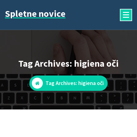
Skip
Spletne novice
to
content
Tag Archives: higiena oči
Tag Archives: higiena oči