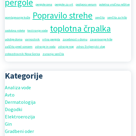
pergole
pergole cena
pergole za vrt
podpora venam
poletna vročina rešitve
Popravilo strehe
pomlajevanje kože
senčila
senčila za hišo
toplotna črpalka
sodobna rolete
testiranje vode
udobje doma
varnostnik
vrtna pergola
zasebnost v domu
zavarovanje hiše
zaščita pred soncem
zdravje in voda
zdravje nog
zdrav življenjski slog
zobozdravnik Nova Gorica
zunanja senčila
Kategorije
Analiza vode
Avto
Dermatologija
Dogodki
Elektroerozija
Gin
Gradbeni oder