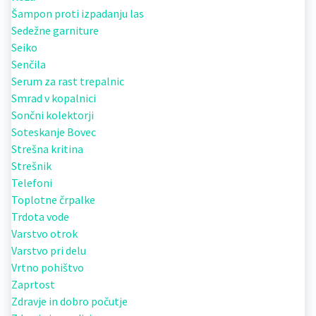
Šampon proti izpadanju las
Sedežne garniture
Seiko
Senčila
Serum za rast trepalnic
Smrad v kopalnici
Sončni kolektorji
Soteskanje Bovec
Strešna kritina
Strešnik
Telefoni
Toplotne črpalke
Trdota vode
Varstvo otrok
Varstvo pri delu
Vrtno pohištvo
Zaprtost
Zdravje in dobro počutje