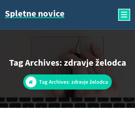
Skip
Spletne novice
to
content
Tag Archives: zdravje želodca
Tag Archives: zdravje želodca