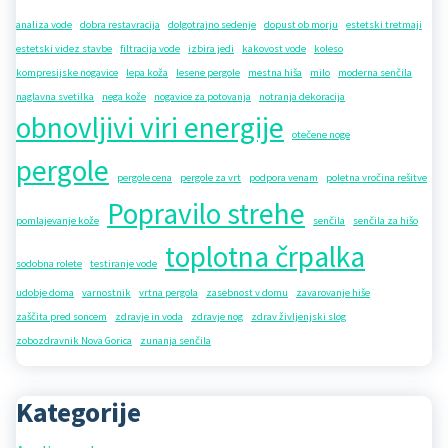
analiza vode
dobra restavracija
dolgotrajno sedenje
dopust ob morju
estetski tretmaji
estetski videz stavbe
filtracija vode
izbira jedi
kakovost vode
koleso
kompresijske nogavice
lepa koža
lesene pergole
mestna hiša
milo
moderna senčila
naglavna svetilka
nega kože
nogavice za potovanja
notranja dekoracija
obnovljivi viri energije
otečene noge
pergole
pergole cena
pergole za vrt
podpora venam
poletna vročina rešitve
Popravilo strehe
pomlajevanje kože
senčila
senčila za hišo
toplotna črpalka
sodobna rolete
testiranje vode
udobje doma
varnostnik
vrtna pergola
zasebnost v domu
zavarovanje hiše
zaščita pred soncem
zdravje in voda
zdravje nog
zdrav življenjski slog
zobozdravnik Nova Gorica
zunanja senčila
Kategorije