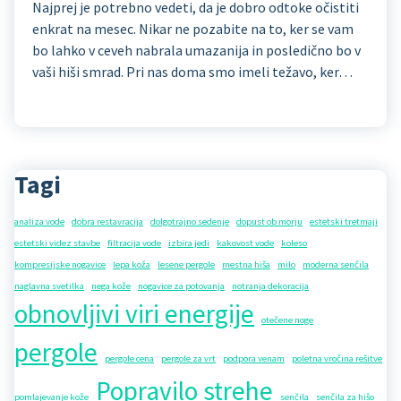
Najprej je potrebno vedeti, da je dobro odtoke očistiti
enkrat na mesec. Nikar ne pozabite na to, ker se vam
bo lahko v ceveh nabrala umazanija in posledično bo v
vaši hiši smrad. Pri nas doma smo imeli težavo, ker…
Tagi
analiza vode
dobra restavracija
dolgotrajno sedenje
dopust ob morju
estetski tretmaji
estetski videz stavbe
filtracija vode
izbira jedi
kakovost vode
koleso
kompresijske nogavice
lepa koža
lesene pergole
mestna hiša
milo
moderna senčila
naglavna svetilka
nega kože
nogavice za potovanja
notranja dekoracija
obnovljivi viri energije
otečene noge
pergole
pergole cena
pergole za vrt
podpora venam
poletna vročina rešitve
Popravilo strehe
pomlajevanje kože
senčila
senčila za hišo