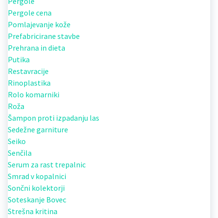
Pergole
Pergole cena
Pomlajevanje kože
Prefabricirane stavbe
Prehrana in dieta
Putika
Restavracije
Rinoplastika
Rolo komarniki
Roža
Šampon proti izpadanju las
Sedežne garniture
Seiko
Senčila
Serum za rast trepalnic
Smrad v kopalnici
Sončni kolektorji
Soteskanje Bovec
Strešna kritina