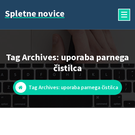
Skip
Spletne novice
to
content
Tag Archives: uporaba parnega
čistilca
Tag Archives: uporaba parnega čistilca