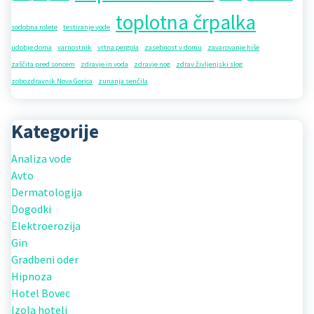
toplotna črpalka
sodobna rolete
testiranje vode
udobje doma
varnostnik
vrtna pergola
zasebnost v domu
zavarovanje hiše
zaščita pred soncem
zdravje in voda
zdravje nog
zdrav življenjski slog
zobozdravnik Nova Gorica
zunanja senčila
Kategorije
Analiza vode
Avto
Dermatologija
Dogodki
Elektroerozija
Gin
Gradbeni oder
Hipnoza
Hotel Bovec
Izola hoteli