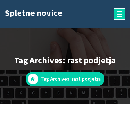
Skip
Spletne novice
to
content
Tag Archives: rast podjetja
Tag Archives: rast podjetja