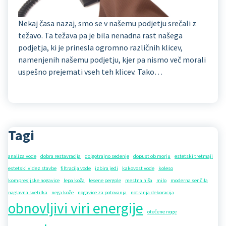
Nekaj časa nazaj, smo se v našemu podjetju srečali z
težavo. Ta težava pa je bila nenadna rast našega
podjetja, ki je prinesla ogromno različnih klicev,
namenjenih našemu podjetju, kjer pa nismo več morali
uspešno prejemati vseh teh klicev. Tako…
Tagi
analiza vode
dobra restavracija
dolgotrajno sedenje
dopust ob morju
estetski tretmaji
estetski videz stavbe
filtracija vode
izbira jedi
kakovost vode
koleso
kompresijske nogavice
lepa koža
lesene pergole
mestna hiša
milo
moderna senčila
naglavna svetilka
nega kože
nogavice za potovanja
notranja dekoracija
obnovljivi viri energije
otečene noge