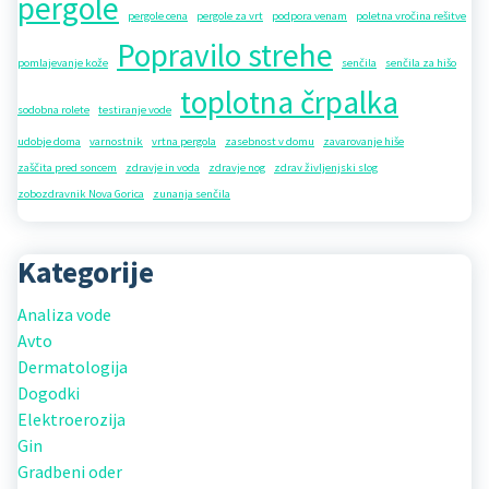
pergole
pergole cena
pergole za vrt
podpora venam
poletna vročina rešitve
Popravilo strehe
pomlajevanje kože
senčila
senčila za hišo
toplotna črpalka
sodobna rolete
testiranje vode
udobje doma
varnostnik
vrtna pergola
zasebnost v domu
zavarovanje hiše
zaščita pred soncem
zdravje in voda
zdravje nog
zdrav življenjski slog
zobozdravnik Nova Gorica
zunanja senčila
Kategorije
Analiza vode
Avto
Dermatologija
Dogodki
Elektroerozija
Gin
Gradbeni oder