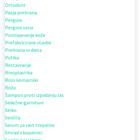
Ortodont
Pasja prehrana
Pergole
Pergole cena
Pomlajevanje kože
Prefabricirane stavbe
Prehrana in dieta
Putika
Restavracije
Rinoplastika
Rolo komarniki
Roža
Šampon proti izpadanju las
Sedežne garniture
Seiko
Senčila
Serum za rast trepalnic
Smrad v kopalnici
Sončni kolektorji