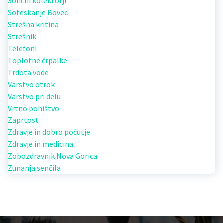
Sončni kolektorji
Soteskanje Bovec
Strešna kritina
Strešnik
Telefoni
Toplotne črpalke
Trdota vode
Varstvo otrok
Varstvo pri delu
Vrtno pohištvo
Zaprtost
Zdravje in dobro počutje
Zdravje in medicina
Zobozdravnik Nova Gorica
Zunanja senčila