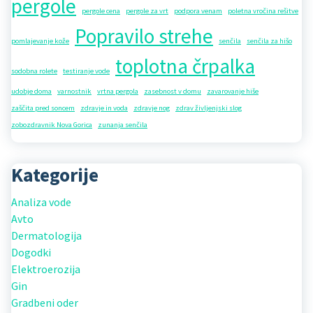
pergole
pergole cena
pergole za vrt
podpora venam
poletna vročina rešitve
Popravilo strehe
pomlajevanje kože
senčila
senčila za hišo
toplotna črpalka
sodobna rolete
testiranje vode
udobje doma
varnostnik
vrtna pergola
zasebnost v domu
zavarovanje hiše
zaščita pred soncem
zdravje in voda
zdravje nog
zdrav življenjski slog
zobozdravnik Nova Gorica
zunanja senčila
Kategorije
Analiza vode
Avto
Dermatologija
Dogodki
Elektroerozija
Gin
Gradbeni oder