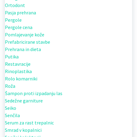
Ortodont
Pasja prehrana
Pergole
Pergole cena
Pomlajevanje kože
Prefabricirane stavbe
Prehrana in dieta
Putika
Restavracije
Rinoplastika
Rolo komarniki
Roža
Šampon proti izpadanju las
Sedežne garniture
Seiko
Senčila
Serum za rast trepalnic
Smrad v kopalnici