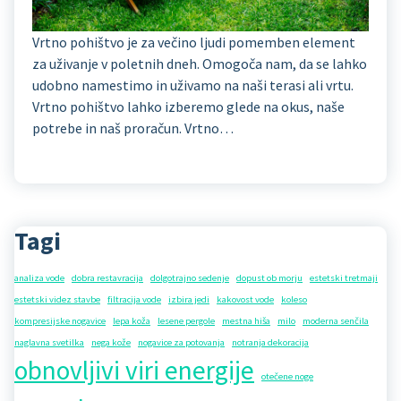
Vrtno pohištvo je za večino ljudi pomemben element
za uživanje v poletnih dneh. Omogoča nam, da se lahko
udobno namestimo in uživamo na naši terasi ali vrtu.
Vrtno pohištvo lahko izberemo glede na okus, naše
potrebe in naš proračun. Vrtno…
Tagi
analiza vode
dobra restavracija
dolgotrajno sedenje
dopust ob morju
estetski tretmaji
estetski videz stavbe
filtracija vode
izbira jedi
kakovost vode
koleso
kompresijske nogavice
lepa koža
lesene pergole
mestna hiša
milo
moderna senčila
naglavna svetilka
nega kože
nogavice za potovanja
notranja dekoracija
obnovljivi viri energije
otečene noge