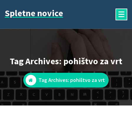
Skip
Spletne novice
to
content
Tag Archives: pohištvo za vrt
Tag Archives: pohištvo za vrt