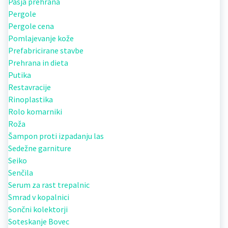
Pasja prehrana
Pergole
Pergole cena
Pomlajevanje kože
Prefabricirane stavbe
Prehrana in dieta
Putika
Restavracije
Rinoplastika
Rolo komarniki
Roža
Šampon proti izpadanju las
Sedežne garniture
Seiko
Senčila
Serum za rast trepalnic
Smrad v kopalnici
Sončni kolektorji
Soteskanje Bovec