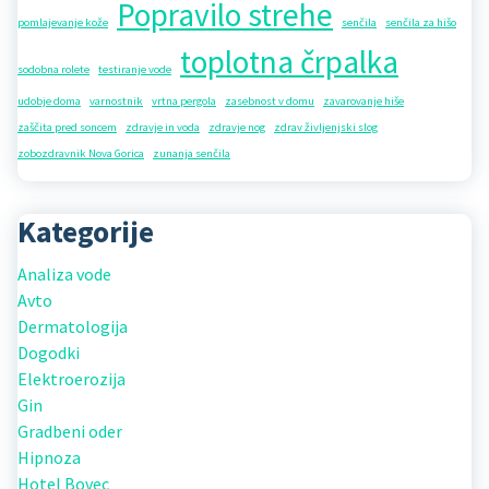
Popravilo strehe
pomlajevanje kože
senčila
senčila za hišo
toplotna črpalka
sodobna rolete
testiranje vode
udobje doma
varnostnik
vrtna pergola
zasebnost v domu
zavarovanje hiše
zaščita pred soncem
zdravje in voda
zdravje nog
zdrav življenjski slog
zobozdravnik Nova Gorica
zunanja senčila
Kategorije
Analiza vode
Avto
Dermatologija
Dogodki
Elektroerozija
Gin
Gradbeni oder
Hipnoza
Hotel Bovec