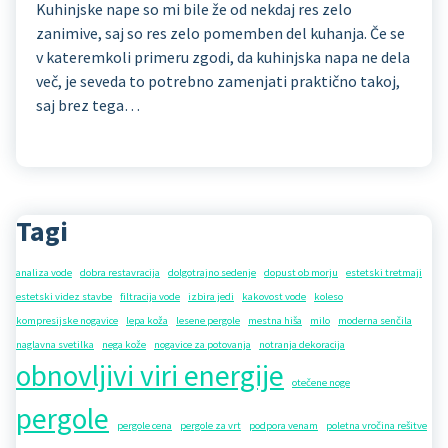
Kuhinjske nape so mi bile že od nekdaj res zelo
zanimive, saj so res zelo pomemben del kuhanja. Če se
v kateremkoli primeru zgodi, da kuhinjska napa ne dela
več, je seveda to potrebno zamenjati praktično takoj,
saj brez tega…
Tagi
analiza vode
dobra restavracija
dolgotrajno sedenje
dopust ob morju
estetski tretmaji
estetski videz stavbe
filtracija vode
izbira jedi
kakovost vode
koleso
kompresijske nogavice
lepa koža
lesene pergole
mestna hiša
milo
moderna senčila
naglavna svetilka
nega kože
nogavice za potovanja
notranja dekoracija
obnovljivi viri energije
otečene noge
pergole
pergole cena
pergole za vrt
podpora venam
poletna vročina rešitve