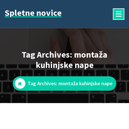
Skip
Spletne novice
to
content
Tag Archives: montaža
kuhinjske nape
Tag Archives: montaža kuhinjske nape