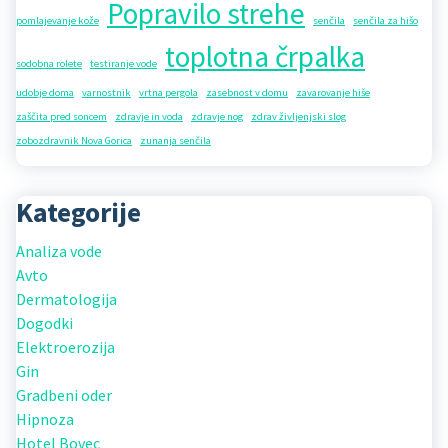
Popravilo strehe
pomlajevanje kože
senčila
senčila za hišo
toplotna črpalka
sodobna rolete
testiranje vode
udobje doma
varnostnik
vrtna pergola
zasebnost v domu
zavarovanje hiše
zaščita pred soncem
zdravje in voda
zdravje nog
zdrav življenjski slog
zobozdravnik Nova Gorica
zunanja senčila
Kategorije
Analiza vode
Avto
Dermatologija
Dogodki
Elektroerozija
Gin
Gradbeni oder
Hipnoza
Hotel Bovec