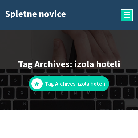
Skip
Spletne novice
to
content
Tag Archives: izola hoteli
Tag Archives: izola hoteli