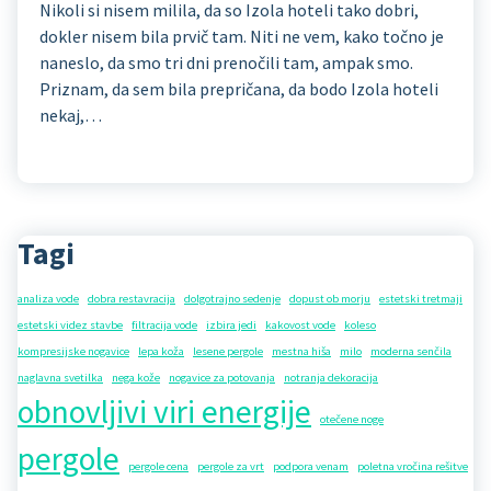
Nikoli si nisem milila, da so Izola hoteli tako dobri,
dokler nisem bila prvič tam. Niti ne vem, kako točno je
naneslo, da smo tri dni prenočili tam, ampak smo.
Priznam, da sem bila prepričana, da bodo Izola hoteli
nekaj,…
Tagi
analiza vode
dobra restavracija
dolgotrajno sedenje
dopust ob morju
estetski tretmaji
estetski videz stavbe
filtracija vode
izbira jedi
kakovost vode
koleso
kompresijske nogavice
lepa koža
lesene pergole
mestna hiša
milo
moderna senčila
naglavna svetilka
nega kože
nogavice za potovanja
notranja dekoracija
obnovljivi viri energije
otečene noge
pergole
pergole cena
pergole za vrt
podpora venam
poletna vročina rešitve