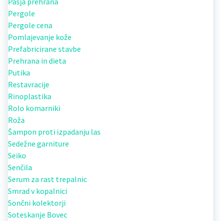
Pasja prehrana
Pergole
Pergole cena
Pomlajevanje kože
Prefabricirane stavbe
Prehrana in dieta
Putika
Restavracije
Rinoplastika
Rolo komarniki
Roža
Šampon proti izpadanju las
Sedežne garniture
Seiko
Senčila
Serum za rast trepalnic
Smrad v kopalnici
Sončni kolektorji
Soteskanje Bovec