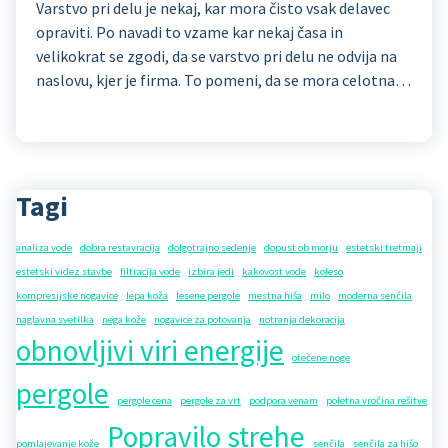
Varstvo pri delu je nekaj, kar mora čisto vsak delavec
opraviti. Po navadi to vzame kar nekaj časa in
velikokrat se zgodi, da se varstvo pri delu ne odvija na
naslovu, kjer je firma. To pomeni, da se mora celotna…
Tagi
analiza vode
dobra restavracija
dolgotrajno sedenje
dopust ob morju
estetski tretmaji
estetski videz stavbe
filtracija vode
izbira jedi
kakovost vode
koleso
kompresijske nogavice
lepa koža
lesene pergole
mestna hiša
milo
moderna senčila
naglavna svetilka
nega kože
nogavice za potovanja
notranja dekoracija
obnovljivi viri energije
otečene noge
pergole
pergole cena
pergole za vrt
podpora venam
poletna vročina rešitve
Popravilo strehe
pomlajevanje kože
senčila
senčila za hišo