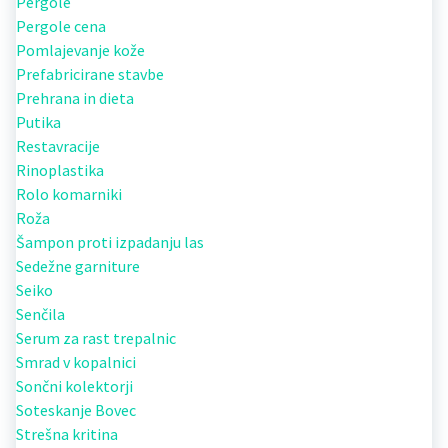
Pergole
Pergole cena
Pomlajevanje kože
Prefabricirane stavbe
Prehrana in dieta
Putika
Restavracije
Rinoplastika
Rolo komarniki
Roža
Šampon proti izpadanju las
Sedežne garniture
Seiko
Senčila
Serum za rast trepalnic
Smrad v kopalnici
Sončni kolektorji
Soteskanje Bovec
Strešna kritina