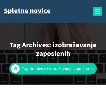
Skip
Spletne novice
to
content
Tag Archives: izobraževanje
zaposlenih
Tag Archives: izobraževanje zaposlenih