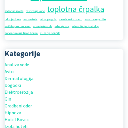
toplotna črpalka
sodobna rolete
testiranje vode
udobje doma
varnostnik
vrtna pergola
zasebnost v domu
zavarovanje hiše
zaščita pred soncem
zdravje in voda
zdravje nog
zdrav življenjski slog
zobozdravnik Nova Gorica
zunanja senčila
Kategorije
Analiza vode
Avto
Dermatologija
Dogodki
Elektroerozija
Gin
Gradbeni oder
Hipnoza
Hotel Bovec
Izola hoteli